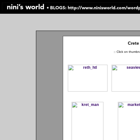
Crete
:: Click on thumbna