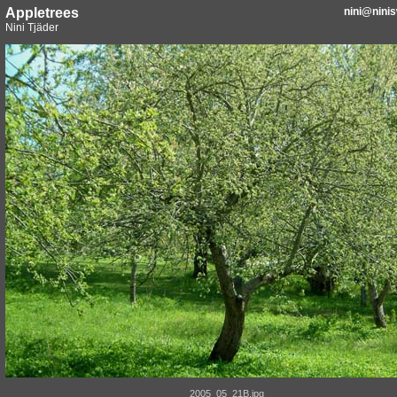
Appletrees
nini@nini
Nini Tjäder
2005_05_21B.jpg